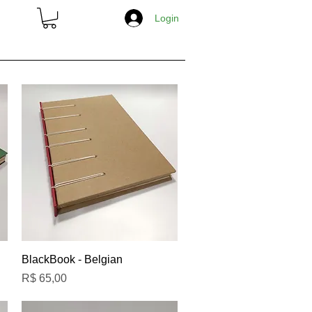
Login
S
OBJETOS
BLACKBOOKS
Visualização rápida
BlackBook - Belgian
Preço
R$ 65,00