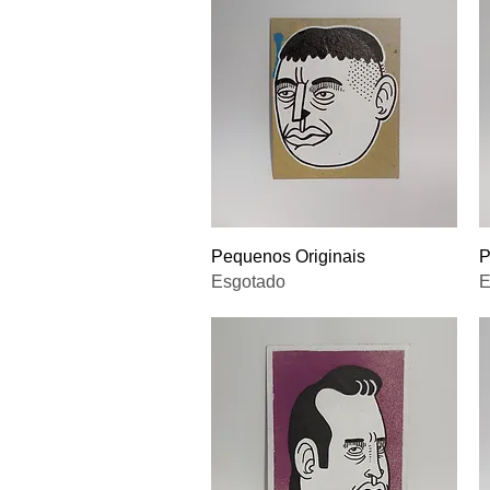
Visualização rápida
Pequenos Originais
P
Esgotado
E