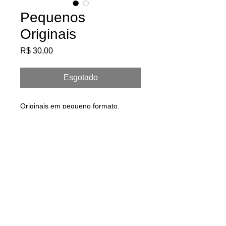
Pequenos
Originais
Preço
R$ 30,00
Esgotado
Originais em pequeno formato.
marcador permanente sobre papel
para passepartout.
medidas: 12 x 7 cm
INFOS:
TERMOS DE USO
CONTATO
© 2020 Alex Muxi