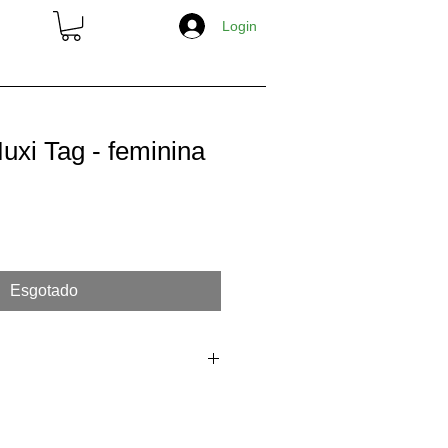
Login
S
OBJETOS
BLACKBOOKS
xi Tag - feminina
Esgotado
as instruções de lavagem na etiqueta.
imento de 5 a 10% na primeira lavagem.
 lavagem - pode ocorrer o encolhimento