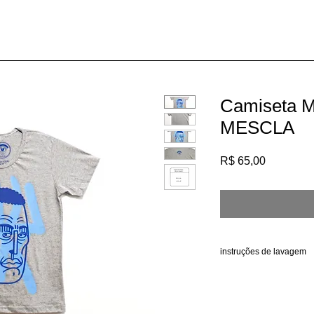
AMISETAS
ACESSÓRIOS
ORIGINAIS
AQUARELA
Camiseta Mu
MESCLA
Preço
R$ 65,00
instruções de lavagem
siga corretamente todas 
pode ocorrer um encolh
seguir as instruções de