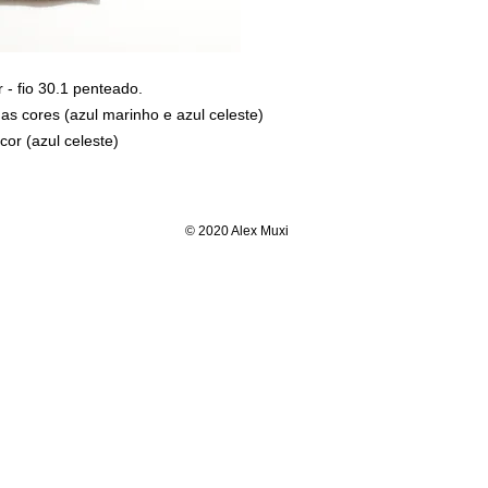
de 5 a 10% na primeira 
 - fio 30.1 penteado.
s cores (azul marinho e azul celeste)
or (azul celeste)
© 2020 Alex Muxi